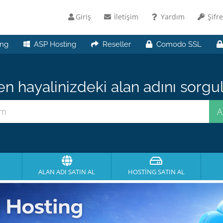
Giriş
İletişim
Yardım
Şifr
ng
ASP Hosting
Reseller
Comodo SSL
 hayalinizdeki alan adını sorgula
ALAN ADI SATIN AL
HOSTING SATIN AL