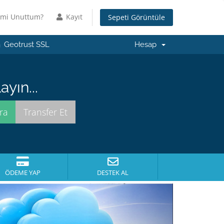
emi Unuttum?
Kayıt
Sepeti Görüntüle
Geotrust SSL
Hesap
yın...
ÖDEME YAP
DESTEK AL
Sonraki