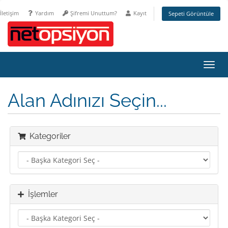
İletişim
Yardım
Şifremi Unuttum?
Kayıt
Sepeti Görüntüle
Gezi
değiş
Alan Adınızı Seçin...
Kategoriler
İşlemler